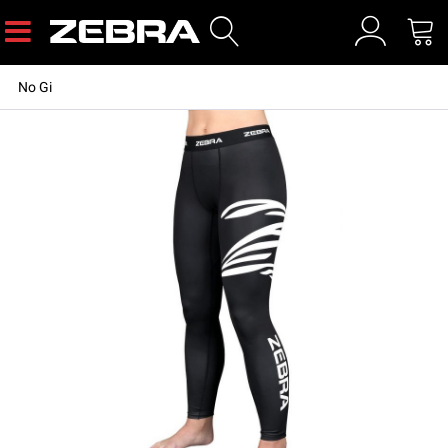
No Gi