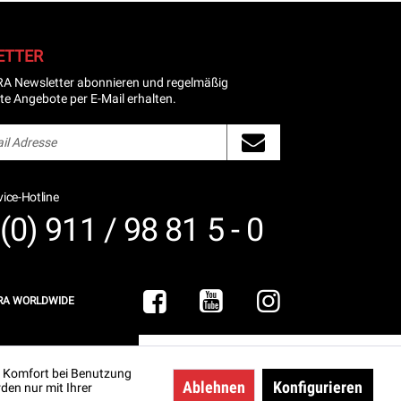
ETTER
RA Newsletter abonnieren und regelmäßig
te Angebote per E-Mail erhalten.
ice-Hotline
(0) 911 / 98 81 5 - 0
RA WORLDWIDE
PLANE DEIN GYM!
en Komfort bei Benutzung
Haben Sie Fragen oder Anregungen zu
Ablehnen
Konfigurieren
den nur mit Ihrer
unseren Produkten?