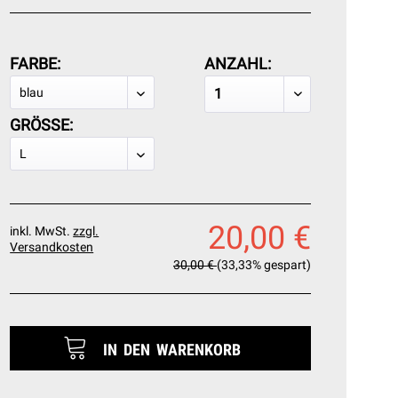
FARBE:
ANZAHL:
GRÖSSE:
20,00 €
inkl. MwSt.
zzgl.
Versandkosten
30,00 €
(33,33% gespart)
IN DEN
WARENKORB